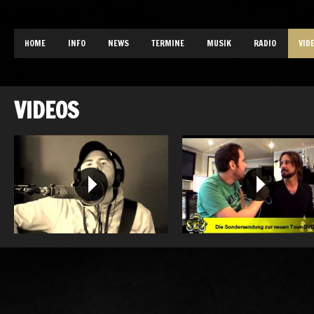
HOME
INFO
NEWS
TERMINE
MUSIK
RADIO
VID
VIDEOS
Sky and Sand by Torsten
Der Buschmann trifft den W
Buschmann