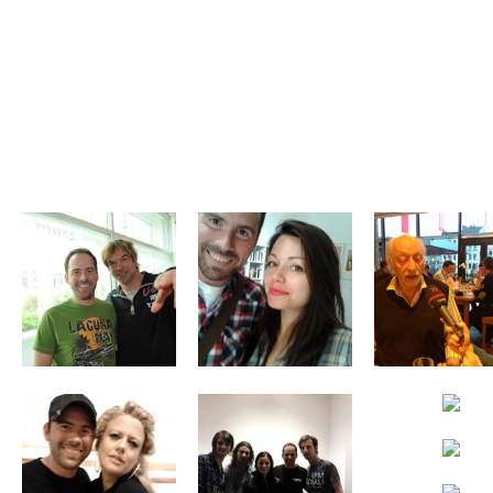
HOME
INFO
NEWS
TERMINE
MUSIK
RADIO
VID
TORSTEN BUSCHMANN AT WORK